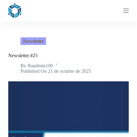
S
a
l
t
a
r
a
Newsletter
l
c
o
Newsletter #25
n
By
fbaadmin100
t
Published On
21 de octubre de 2025
e
n
i
d
o