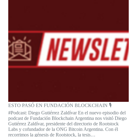
ESTO PASÓ EN FUNDACIÓN BLOCKCHAIN 🎙️
#Podcast: Diego Gutiérrez Zaldívar En el nuevo episodio del
podcast de Fundación Blockchain Argentina nos visitó Diego
Gutiérrez Zaldívar, presidente del directorio de Rootstock
Labs y cofundador de la ONG Bitcoin Argentina. Con él
recorrimos la génesis de Rootstock, la tesis…