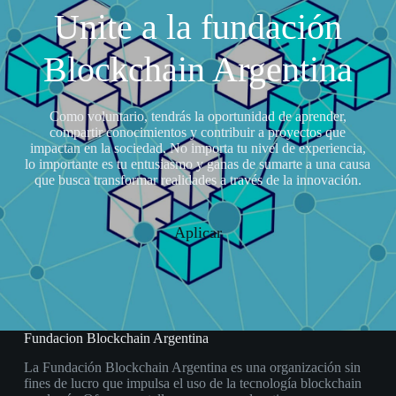
Unite a la fundación
Blockchain Argentina
Como voluntario, tendrás la oportunidad de aprender,
compartir conocimientos y contribuir a proyectos que
impactan en la sociedad. No importa tu nivel de experiencia,
lo importante es tu entusiasmo y ganas de sumarte a una causa
que busca transformar realidades a través de la innovación.
Aplicar
Fundacion Blockchain Argentina
La Fundación Blockchain Argentina es una organización sin
fines de lucro que impulsa el uso de la tecnología blockchain