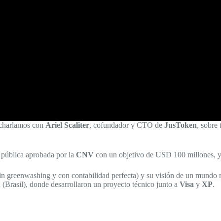
charlamos con
Ariel Scaliter
, cofundador y CTO de
JusToken
, sobre 
a pública aprobada por la
CNV
con un objetivo de USD 100 millones, y c
in greenwashing y con contabilidad perfecta) y su visión de un mundo m
X
(Brasil), donde desarrollaron un proyecto técnico junto a
Visa
y
XP
.