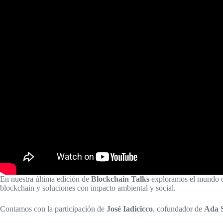
En nuestra última edición de
Blockchain Talks
exploramos el mundo 
blockchain y soluciones con impacto ambiental y social.
Contamos con la participación de
José Iadicicco
, cofundador de
Ada 