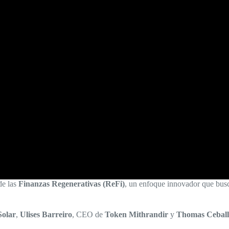
de las
Finanzas Regenerativas (ReFi)
, un enfoque innovador que busca
Solar
,
Ulises Barreiro
, CEO de
Token Mithrandir
y
Thomas Ceball