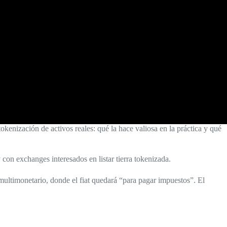
tokenización de activos reales: qué la hace valiosa en la práctica y qué
on exchanges interesados en listar tierra tokenizada.
ultimonetario, donde el fiat quedará “para pagar impuestos”. El