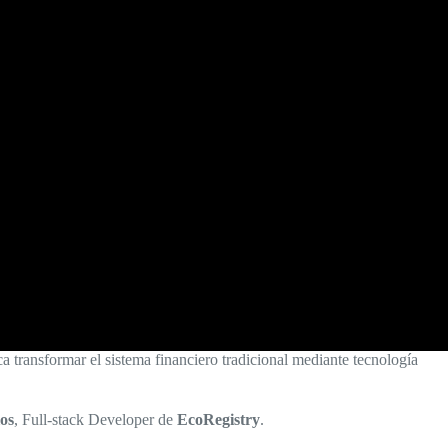
 transformar el sistema financiero tradicional mediante tecnología
os
, Full-stack Developer de
EcoRegistry
.