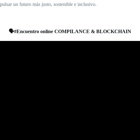
sar un futuro más justo, sostenible e inclusivo.
🗣️#Encuentro online COMPILANCE & BLOCKCHAIN