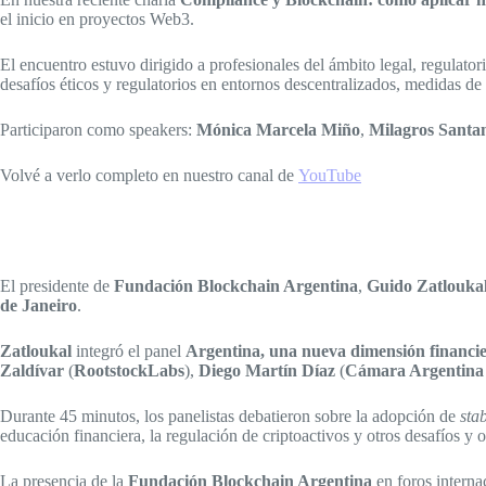
el inicio en proyectos Web3.
El encuentro estuvo dirigido a profesionales del ámbito legal, regulato
desafíos éticos y regulatorios en entornos descentralizados, medidas d
Participaron como speakers:
Mónica Marcela Miño
,
Milagros Santa
Volvé a verlo completo en nuestro canal de
YouTube
El presidente de
Fundación Blockchain Argentina
,
Guido Zatlouka
de Janeiro
.
Zatloukal
integró el panel
Argentina, una nueva dimensión financi
Zaldívar
(
RootstockLabs
),
Diego Martín Díaz
(
Cámara Argentina 
Durante 45 minutos, los panelistas debatieron sobre la adopción de
sta
educación financiera, la regulación de criptoactivos y otros desafíos y 
La presencia de la
Fundación Blockchain Argentina
en foros interna