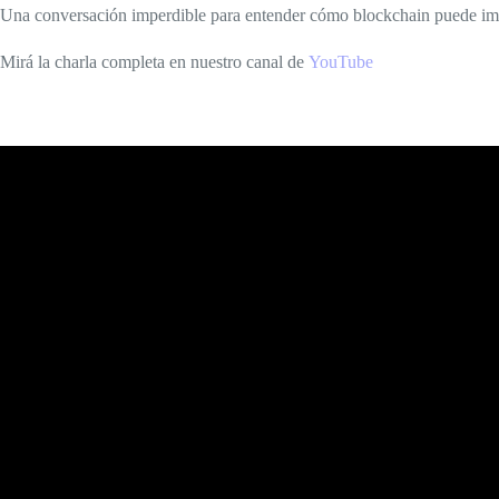
Una conversación imperdible para entender cómo blockchain puede impul
Mirá la charla completa en nuestro canal de
YouTube