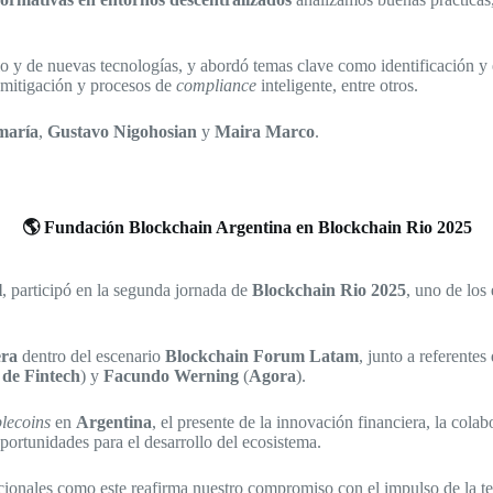
rio y de nuevas tecnologías, y abordó temas clave como identificación y
e mitigación y procesos de
compliance
inteligente, entre otros.
maría
,
Gustavo Nigohosian
y
Maira Marco
.
🌎 Fundación Blockchain Argentina en Blockchain Rio 2025
l
, participó en la segunda jornada de
Blockchain Rio 2025
, uno de los
era
dentro del escenario
Blockchain Forum Latam
, junto a referente
de Fintech
) y
Facundo Werning
(
Agora
).
blecoins
en
Argentina
, el presente de la innovación financiera, la cola
oportunidades para el desarrollo del ecosistema.
cionales como este reafirma nuestro compromiso con el impulso de la tec